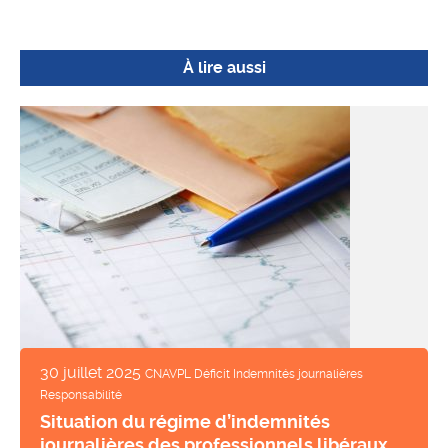
À lire aussi
30 juillet 2025
CNAVPL Déficit Indemnités journalières
Responsabilité
Situation du régime d’indemnités
journalières des professionnels libéraux